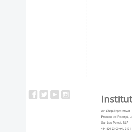
Institu
Av. Chapultepec #1570
Privadas del Pedregal, 
San Luis Potosí, SLP
444 826 23 00 ext. 3101