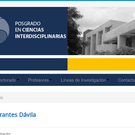
octorado
Profesores
Líneas de Investigación
Contact
io
rantes Dávila
tacto: