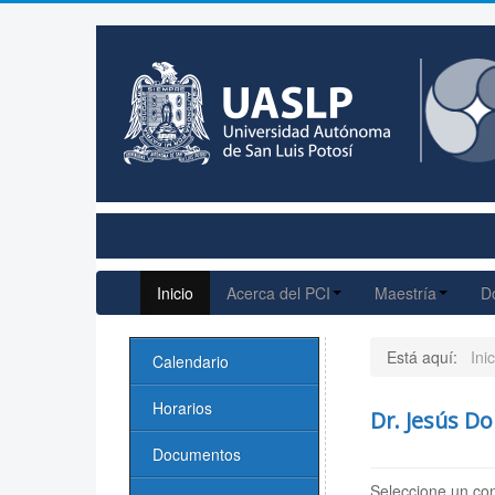
Inicio
Acerca del PCI
Maestría
D
Está aquí:
Inic
Calendario
Horarios
Dr. Jesús Do
Documentos
Seleccione un con