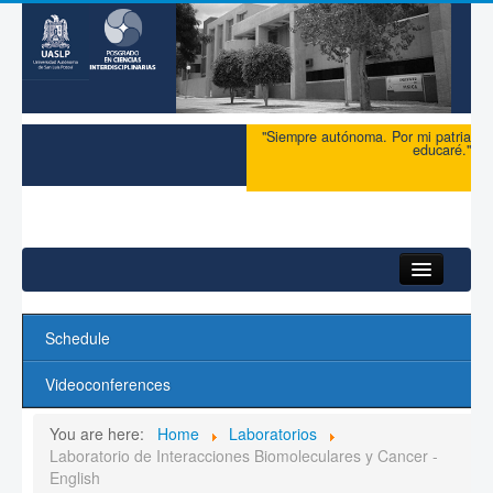
"Siempre autónoma. Por mi patria
educaré."
Home
Schedule
Research
Videoconferences
You are here:
Home
Laboratorios
Laboratorio de Interacciones Biomoleculares y Cancer -
English