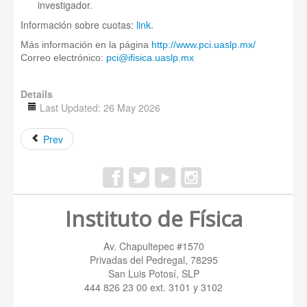
investigador.
Información sobre cuotas:
link
.
Más información en la página
http://www.pci.uaslp.mx/
Correo electrónico:
pci@ifisica.uaslp.mx
Details
Last Updated: 26 May 2026
Prev
Instituto de Física
Av. Chapultepec #1570
Privadas del Pedregal, 78295
San Luis Potosí, SLP
444 826 23 00 ext. 3101 y 3102