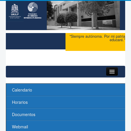
"Siempre autónoma. Por mi patria
educaré."
Inicio
Calendario
Acerca del PCI
Horarios
Maestría
Documentos
Doctorado
Webmail
Profesores