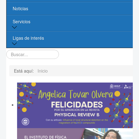
Noticias
Líneas de Investigación
Servicios
Contacto
Biblioteca
Ligas de interés
Cómputo
Buscar...
Página de la UASLP
Investigación y Posgrado UASLP
Está aquí:
Inicio
CONACYT
Sociedad Mexicana de Física
PROMEP