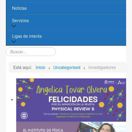
Noticias
Líneas de Investigación
Servicios
Contacto
Biblioteca
Ligas de interés
Cómputo
Buscar...
Página de la UASLP
Investigación y Posgrado UASLP
Está aquí:
Inicio
Uncategorised
Investigadores
CONACYT
Sociedad Mexicana de Física
PROMEP