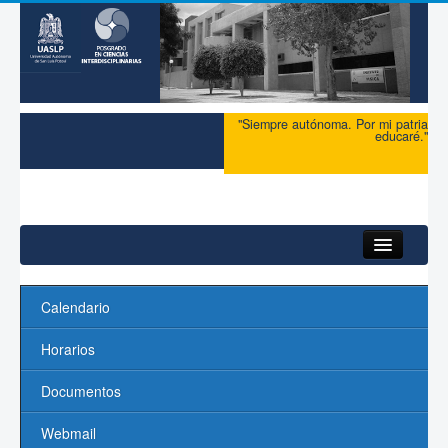
"Siempre autónoma. Por mi patria
educaré."
Inicio
Calendario
Acerca del PCI
Horarios
Maestría
Documentos
Doctorado
Webmail
Profesores