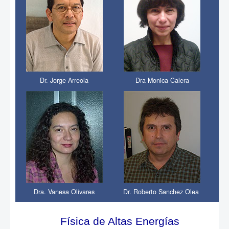
Dr. Jorge Arreola
Dra Monica Calera
D
Dra. Vanesa Olivares
Dr. Roberto Sanchez Olea
Física de Altas Energías