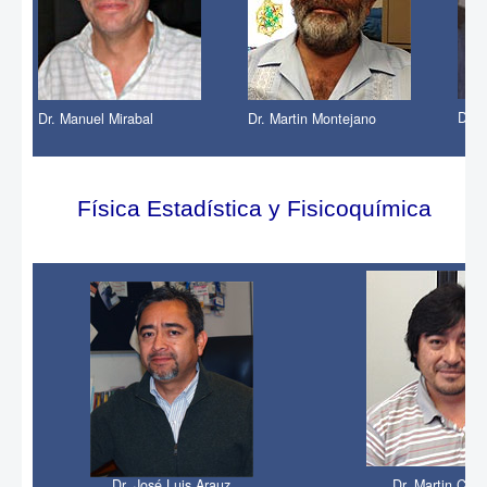
Dr. 
Dr. Manuel Mirabal
Dr. Martin Montejano
Física Estadística y Fisicoquímica
Dr. José Luis Arauz
Dr. Martin Chá