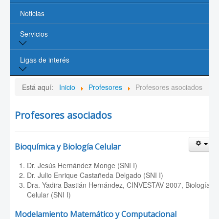
Noticias
Líneas de Investigación
Servicios
Contacto
Biblioteca
Ligas de interés
Cómputo
Página de la UASLP
Está aquí:
Inicio
Profesores
Profesores asociados
Investigación y Posgrado UASLP
Profesores asociados
CONACYT
Bioquímica y Biología Celular
Sociedad Mexicana de Física
Dr. Jesús Hernández Monge (SNI I)
PROMEP
Dr. Julio Enrique Castañeda Delgado (SNI I)
Dra. Yadira Bastián Hernández, CINVESTAV 2007, Biología
Celular (SNI I)
Modelamiento Matemático y Computacional