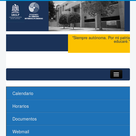
"Siempre autónoma. Por mi patria
educaré."
Inicio
Calendario
Acerca del PCI
Horarios
Maestría
Documentos
Doctorado
Webmail
Profesores