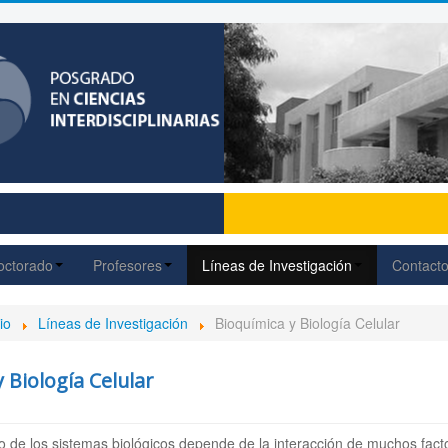
octorado
Profesores
Líneas de Investigación
Contact
io
Líneas de Investigación
Bioquímica y Biología Celular
 Biología Celular
 de los sistemas biológicos depende de la interacción de muchos facto