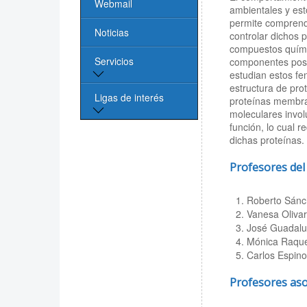
Webmail
ambientales y est
permite comprende
Noticias
controlar dichos 
compuestos químic
Servicios
componentes poster
estudian estos fe
estructura de pr
Biblioteca
Ligas de interés
proteínas membra
moleculares invol
Cómputo
función, lo cual 
Página de la UASLP
dichas proteínas.
Investigación y
Profesores de
Posgrado UASLP
Roberto Sánch
CONACYT
Vanesa Olivar
José Guadalu
Sociedad Mexicana
Mónica Raque
de Física
Carlos Espino
PROMEP
Profesores as