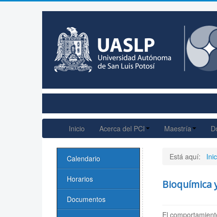
Inicio
Acerca del PCI
Maestría
D
Está aquí:
Inic
Calendario
Horarios
Bioquímica y
Documentos
El comportamiento