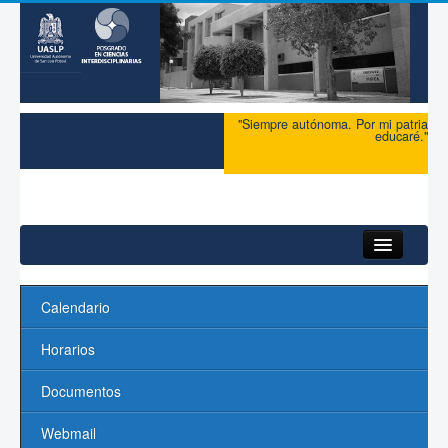
"Siempre autónoma. Por mi patria
educaré."
Inicio
Calendario
Acerca del PCI
Horarios
Maestría
Documentos
Doctorado
Webmail
Profesores