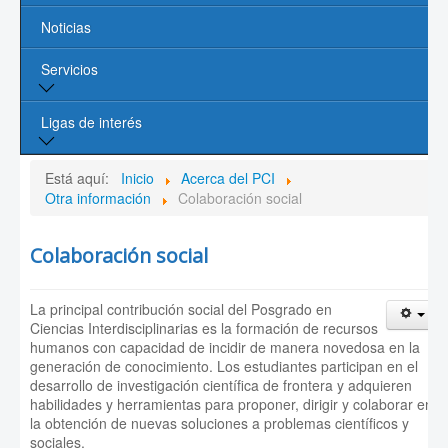
Noticias
Líneas de Investigación
Servicios
Contacto
Biblioteca
Ligas de interés
Cómputo
Página de la UASLP
Está aquí:
Inicio
Acerca del PCI
Otra información
Colaboración social
Investigación y Posgrado UASLP
Colaboración social
CONACYT
Sociedad Mexicana de Física
La principal contribución social del Posgrado en
Ciencias Interdisciplinarias es la formación de recursos
PROMEP
humanos con capacidad de incidir de manera novedosa en la
generación de conocimiento. Los estudiantes participan en el
desarrollo de investigación científica de frontera y adquieren
habilidades y herramientas para proponer, dirigir y colaborar en
la obtención de nuevas soluciones a problemas científicos y
sociales.