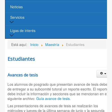
Noticias
Líneas de Investigación
Servicios
Contacto
Biblioteca
Ligas de interés
Cómputo
Página de la UASLP
Está aquí:
Inicio
Maestría
Estudiantes
Investigación y Posgrado UASLP
Estudiantes
CONACYT
Avances de tesis
Sociedad Mexicana de Física
Los alumnos de posgrado que presentan avance de tesis deben
PROMEP
de entregar a su subcomité tutoral un reporte escrito. El reporte
debe incluir la información y secciones que se mencionan en el
siguiente archivo:
Guía avance de tesis
.
Las presentaciones de avances de tesis se realizarán los
miércoles y jueves de la última semana de junio y la segunda