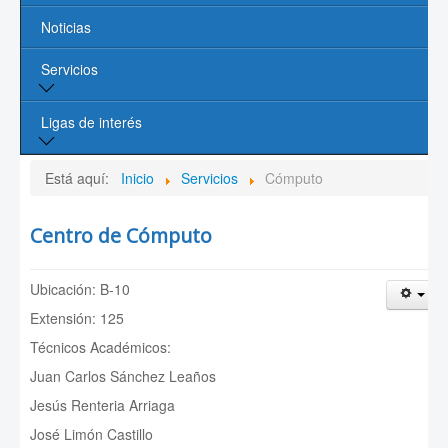
Noticias
Líneas de Investigación
Servicios
Contacto
Biblioteca
Ligas de interés
Cómputo
Página de la UASLP
Está aquí:
Inicio
Servicios
Cómputo
Investigación y Posgrado UASLP
Centro de Cómputo
CONACYT
Ubicación: B-10
Sociedad Mexicana de Física
Extensión: 125
PROMEP
Técnicos Académicos:
Juan Carlos Sánchez Leaños
Jesús Renteria Arriaga
José Limón Castillo