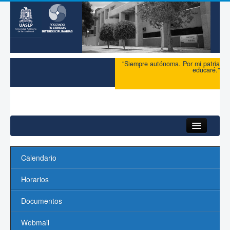
"Siempre autónoma. Por mi patria
educaré."
Inicio
Calendario
Acerca del PCI
Horarios
Maestría
Documentos
Doctorado
Webmail
Profesores