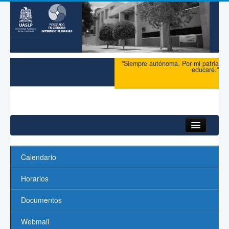
"Siempre autónoma. Por mi patria
educaré."
Inicio
Calendario
Acerca del PCI
Horarios
Maestría
Documentos
Doctorado
Webmail
Profesores