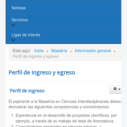
Noticias
Líneas de Investigación
Servicios
Contacto
Biblioteca
Ligas de interés
Cómputo
Página de la UASLP
Está aquí:
Inicio
Maestría
Información general
Perfil de ingreso y egreso
Investigación y Posgrado UASLP
Perfil de ingreso y egreso
CONACYT
Sociedad Mexicana de Física
Perfil de ingreso
PROMEP
El aspirante a la Maestría en Ciencias Interdisciplinarias deberá
demostrar las siguientes competencias y conocimientos:
Experiencia en el desarrollo de proyectos científicos, por
ejemplo, a través de su trabajo de tesis de licenciatura.
Conocimientos generales en ciencias básicas, y