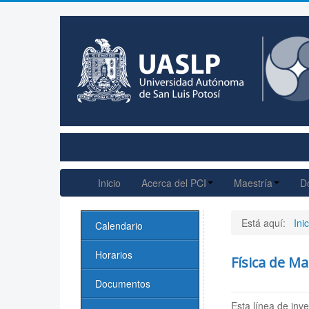
Inicio
Acerca del PCI
Maestría
D
Está aquí:
Inic
Calendario
Horarios
Física de Ma
Documentos
Esta línea de inv