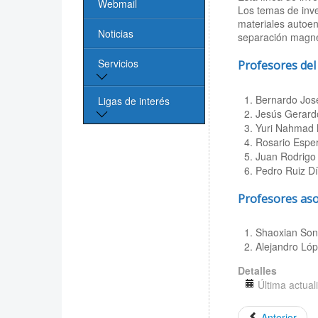
Webmail
Los temas de inve
materiales autoen
Noticias
separación magnét
Servicios
Profesores de
Bernardo José
Biblioteca
Ligas de interés
Jesús Gerardo
Yuri Nahmad M
Cómputo
Página de la UASLP
Rosario Espe
Juan Rodrigo
Investigación y
Pedro Ruiz Dí
Posgrado UASLP
Profesores as
CONACYT
Shaoxian So
Sociedad Mexicana
Alejandro Lóp
de Física
Detalles
Última actual
PROMEP
Anterior