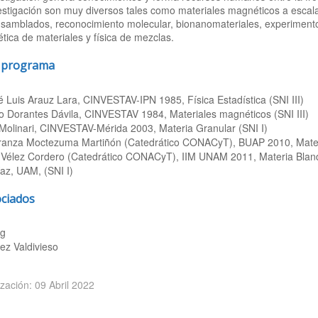
stigación son muy diversos tales como materiales magnéticos a escal
samblados, reconocimiento molecular, bionanomateriales, experimentos
ica de materiales y física de mezclas.
l programa
 Luis Arauz Lara, CINVESTAV-IPN 1985, Física Estadística (SNI III)
 Dorantes Dávila, CINVESTAV 1984, Materiales magnéticos (SNI III)
olinari, CINVESTAV-Mérida 2003, Materia Granular (SNI I)
ranza Moctezuma Martiñón (Catedrático CONACyT), BUAP 2010, Materi
 Vélez Cordero (Catedrático CONACyT), IIM UNAM 2011, Materia Bland
az, UAM, (SNI I)
ociados
ng
ez Valdivieso
ización: 09 Abril 2022