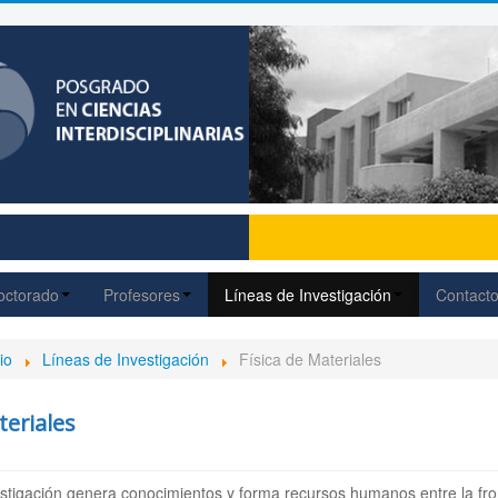
octorado
Profesores
Líneas de Investigación
Contact
io
Líneas de Investigación
Física de Materiales
teriales
estigación genera conocimientos y forma recursos humanos entre la fronte