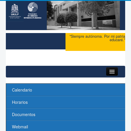
"Siempre autónoma. Por mi patria
educaré."
Inicio
Calendario
Acerca del PCI
Horarios
Maestría
Documentos
Doctorado
Webmail
Profesores