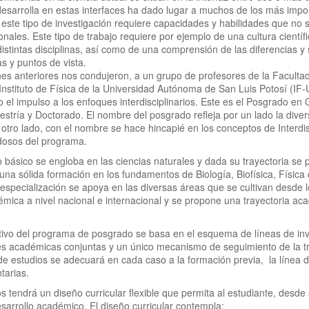
 desarrolla en estas interfaces ha dado lugar a muchos de los más impor
este tipo de investigación requiere capacidades y habilidades que n
ionales. Este tipo de trabajo requiere por ejemplo de una cultura cien
stintas disciplinas, así como de una comprensión de las diferencias y si
 y puntos de vista.
nes anteriores nos condujeron, a un grupo de profesores de la Facult
 Instituto de Física de la Universidad Autónoma de San Luis Potosí (
co el impulso a los enfoques interdisciplinarios. Este es el Posgrado en
tría y Doctorado. El nombre del posgrado refleja por un lado la diver
r otro lado, con el nombre se hace hincapié en los conceptos de Interdi
edosos del programa.
eo básico se engloba en las ciencias naturales y dada su trayectoria se
 una sólida formación en los fundamentos de Biología, Biofísica, Física
especialización se apoya en las diversas áreas que se cultivan desd
émica a nivel nacional e internacional y se propone una trayectoria ac
ivo del programa de posgrado se basa en el esquema de líneas de inv
s académicas conjuntas y un único mecanismo de seguimiento de la tr
de estudios se adecuará en cada caso a la formación previa, la línea de
tarias.
s tendrá un diseño curricular flexible que permita al estudiante, desde 
esarrollo académico. El diseño curricular contempla: