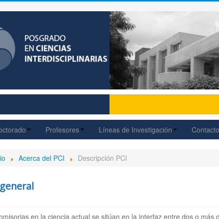
octorado
Profesores
Líneas de Investigación
Contact
io
Acerca del PCI
Descripción PCI
 general
isorias en la ciencia actual se sitúan en la interfaz entre dos o más di