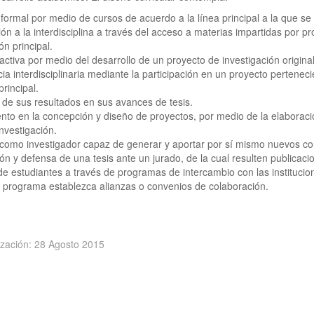
formal por medio de cursos de acuerdo a la línea principal a la que se
ón a la interdisciplina a través del acceso a materias impartidas por p
ón principal.
ctiva por medio del desarrollo de un proyecto de investigación original
ia interdisciplinaria mediante la participación en un proyecto pertenec
principal.
 de sus resultados en sus avances de tesis.
ento en la concepción y diseño de proyectos, por medio de la elaboraci
nvestigación.
como investigador capaz de generar y aportar por sí mismo nuevos cono
ión y defensa de una tesis ante un jurado, de la cual resulten publicaci
de estudiantes a través de programas de intercambio con las institucion
l programa establezca alianzas o convenios de colaboración.
ización: 28 Agosto 2015