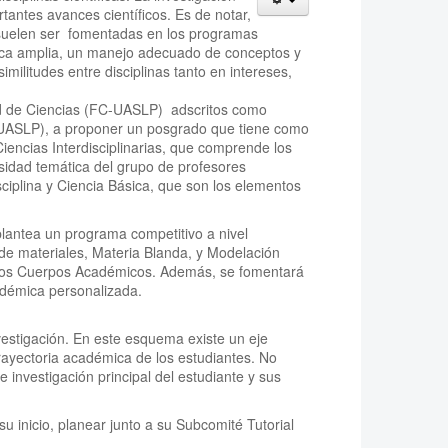
tantes avances científicos. Es de notar,
o suelen ser fomentadas en los programas
tífica amplia, un manejo adecuado de conceptos y
militudes entre disciplinas tanto en intereses,
ad de Ciencias (FC-UASLP) adscritos como
IF-UASLP), a proponer un posgrado que tiene como
 Ciencias Interdisciplinarias, que comprende los
sidad temática del grupo de profesores
sciplina y Ciencia Básica, que son los elementos
 plantea un programa competitivo a nivel
 de materiales, Materia Blanda, y Modelación
e los Cuerpos Académicos. Además, se fomentará
adémica personalizada.
estigación. En este esquema existe un eje
ayectoria académica de los estudiantes. No
 investigación principal del estudiante y sus
su inicio, planear junto a su Subcomité Tutorial