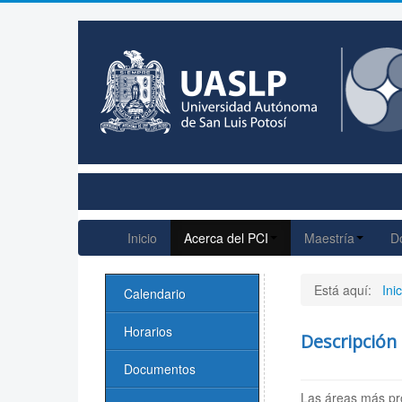
Inicio
Acerca del PCI
Maestría
D
Está aquí:
Inic
Calendario
Horarios
Descripción
Documentos
Las áreas más prom