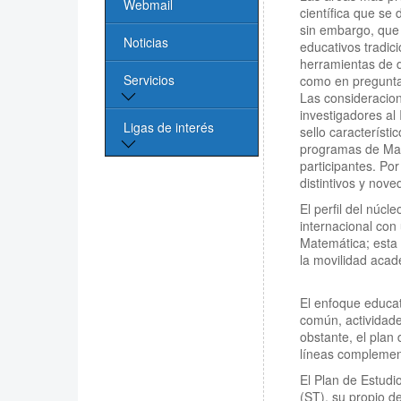
Webmail
científica que se
sin embargo, que 
Noticias
educativos tradic
herramientas de di
Servicios
como en preguntas
Las consideracio
investigadores al
Biblioteca
Ligas de interés
sello característi
programas de Maes
Cómputo
participantes. Po
Página de la UASLP
distintivos y nov
El perfil del núcl
Investigación y
internacional con
Posgrado UASLP
Matemática; esta 
la movilidad acad
CONACYT
El enfoque educat
Sociedad Mexicana
común, actividade
de Física
obstante, el plan 
líneas complemen
PROMEP
El Plan de Estudio
(ST), su propio d