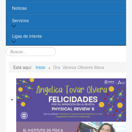
Noticias
Líneas de Investigación
Servicios
Contacto
Biblioteca
Ligas de interés
Cómputo
Buscar...
Página de la UASLP
Investigación y Posgrado UASLP
Está aquí:
Inicio
Dra. Vanesa Olivares Illana
CONACYT
Sociedad Mexicana de Física
PROMEP