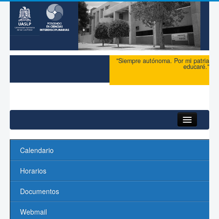
"Siempre autónoma. Por mi patria
educaré."
Inicio
Calendario
Acerca del PCI
Horarios
Maestría
Documentos
Doctorado
Webmail
Profesores