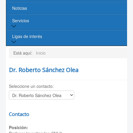
Noticias
Profesores
Servicios
Líneas de Investigación
Contacto
Biblioteca
Ligas de interés
Cómputo
Página de la UASLP
Está aquí:
Inicio
Investigación y Posgrado UASLP
Dr. Roberto Sánchez Olea
CONACYT
Seleccione un contacto:
Sociedad Mexicana de Física
PROMEP
Contacto
Posición: