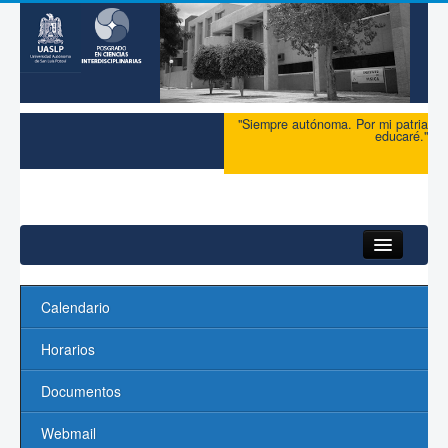
"Siempre autónoma. Por mi patria
educaré."
HomeDefault
Calendario
Inicio
Horarios
Acerca del PCI
Documentos
Maestría
Webmail
Doctorado