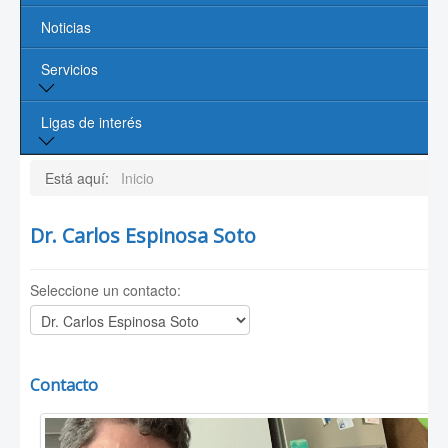
Noticias
Profesores
Servicios
Líneas de Investigación
Contacto
Biblioteca
Ligas de interés
Cómputo
Página de la UASLP
Está aquí:
Inicio
Investigación y Posgrado UASLP
Dr. Carlos Espinosa Soto
CONACYT
Seleccione un contacto:
Sociedad Mexicana de Física
PROMEP
Contacto
Posición: