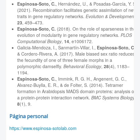
Espinosa‐Soto, C.
, Hernández, U., & Posadas‐García, Y. S.
(2021). Recombination facilitates genetic assimilation of new
traits in gene regulatory networks.
Evolution & Development
,
23
, 459–473.
Espinosa-Soto, C.
(2018). On the role of sparseness in the
evolution of modularity in gene regulatory networks.
PLOS
Computational Biology
,
14
, e1006172.
Galicia-Mendoza, I., Sanmartín-Villar, I.,
Espinosa-Soto, C.
,
& Cordero-Rivera, A. (2017). Male biased sex ratio reduces
the fecundity of one of three female morphs in a
polymorphic damselfly.
Behavioral Ecology
,
28
(4), 1183–
1194.
Espinosa-Soto, C.
, Immink, R. G. H., Angenent, G. C.,
Alvarez-Buylla, E. R., & de Folter, S. (2014). Tetramer
formation in Arabidopsis MADS domain proteins: analysis of
a protein-protein interaction network.
BMC Systems Biology
,
8
(1), 9.
Página personal
https://www.espinosa-sotolab.com