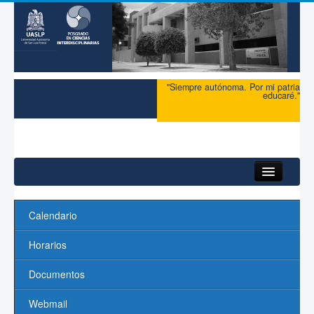
"Siempre autónoma. Por mi patria
educaré."
HomeDefault
Calendario
Inicio
Horarios
Acerca del PCI
Documentos
Maestría
Webmail
Doctorado