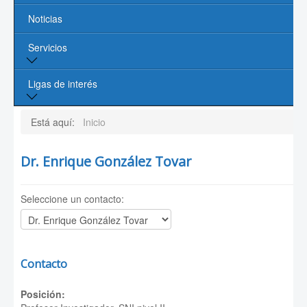
Noticias
Profesores
Servicios
Líneas de Investigación
Contacto
Biblioteca
Ligas de interés
Cómputo
Página de la UASLP
Está aquí:
Inicio
Investigación y Posgrado UASLP
Dr. Enrique González Tovar
CONACYT
Seleccione un contacto:
Sociedad Mexicana de Física
PROMEP
Contacto
Posición: