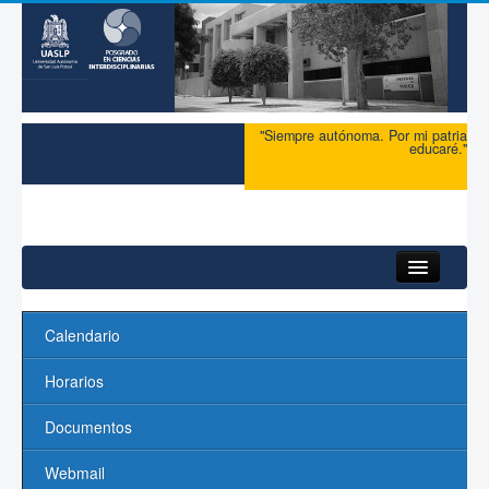
"Siempre autónoma. Por mi patria
educaré."
HomeDefault
Calendario
Inicio
Horarios
Acerca del PCI
Documentos
Maestría
Webmail
Doctorado