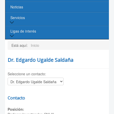
Noticias
Profesores
Servicios
Líneas de Investigación
Contacto
Biblioteca
Ligas de interés
Cómputo
Página de la UASLP
Está aquí:
Inicio
Investigación y Posgrado UASLP
Dr. Edgardo Ugalde Saldaña
CONACYT
Seleccione un contacto:
Sociedad Mexicana de Física
PROMEP
Contacto
Posición: