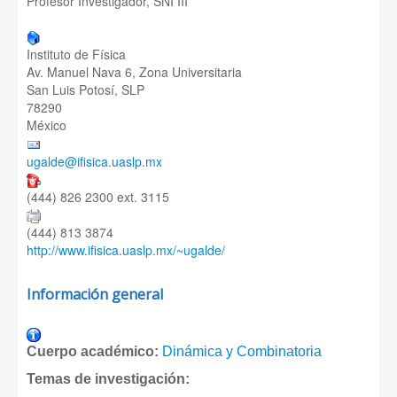
Profesor Investigador, SNI III
Instituto de Física
Av. Manuel Nava 6, Zona Universitaria
San Luis Potosí, SLP
78290
México
ugalde@ifisica.uaslp.mx
(444) 826 2300 ext. 3115
(444) 813 3874
http://www.ifisica.uaslp.mx/~ugalde/
Información general
Cuerpo académico:
Dinámica y Combinatoria
Temas de investigación: