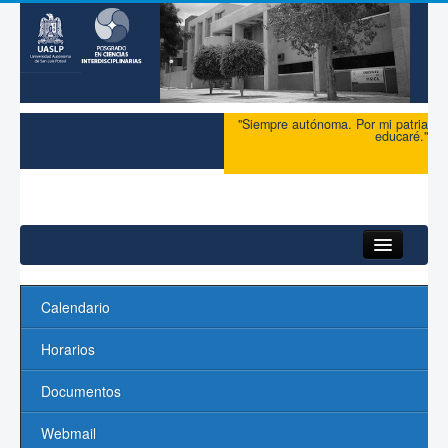
"Siempre autónoma. Por mi patria
educaré."
HomeDefault
Calendario
Inicio
Horarios
Acerca del PCI
Documentos
Maestría
Webmail
Doctorado