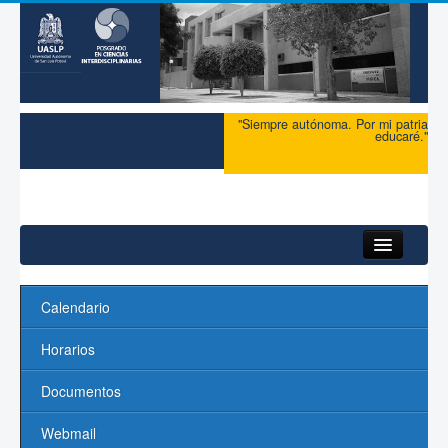
"Siempre autónoma. Por mi patria
educaré."
HomeDefault
Calendario
Inicio
Horarios
Acerca del PCI
Documentos
Maestría
Webmail
Doctorado