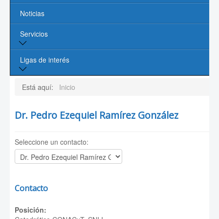
Noticias
Profesores
Servicios
Líneas de Investigación
Contacto
Biblioteca
Ligas de interés
Cómputo
Página de la UASLP
Está aquí:
Inicio
Investigación y Posgrado UASLP
Dr. Pedro Ezequiel Ramírez González
CONACYT
Seleccione un contacto:
Sociedad Mexicana de Física
PROMEP
Contacto
Posición: