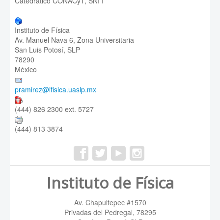
Catedrático CONACyT, SNI I
Instituto de Física
Av. Manuel Nava 6, Zona Universitaria
San Luis Potosí, SLP
78290
México
pramirez@ifisica.uaslp.mx
(444) 826 2300 ext. 5727
(444) 813 3874
Instituto de Física
Av. Chapultepec #1570
Privadas del Pedregal, 78295