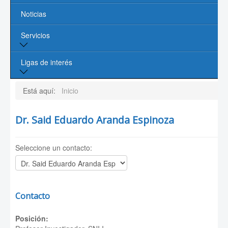
Noticias
Profesores
Servicios
Líneas de Investigación
Contacto
Biblioteca
Ligas de interés
Cómputo
Página de la UASLP
Está aquí:
Inicio
Investigación y Posgrado UASLP
Dr. Said Eduardo Aranda Espinoza
CONACYT
Seleccione un contacto:
Sociedad Mexicana de Física
PROMEP
Contacto
Posición: