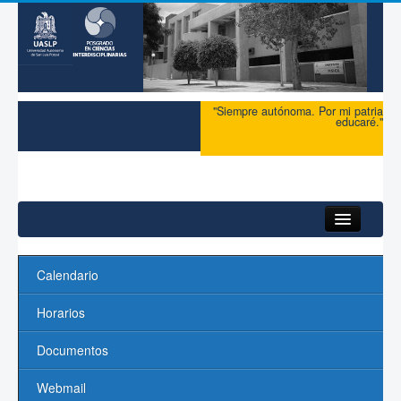
"Siempre autónoma. Por mi patria
educaré."
HomeDefault
Calendario
Inicio
Horarios
Acerca del PCI
Documentos
Maestría
Webmail
Doctorado