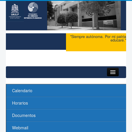
"Siempre autónoma. Por mi patria
educaré."
Inicio
Calendario
Acerca del PCI
Horarios
Maestría
Documentos
Doctorado
Webmail
Profesores