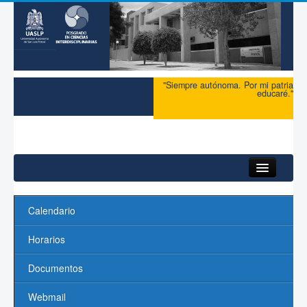
"Siempre autónoma. Por mi patria
educaré."
Inicio
Calendario
Acerca del PCI
Horarios
Maestría
Documentos
Doctorado
Webmail
Profesores