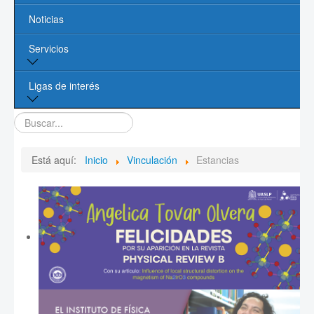
Noticias
Líneas de Investigación
Servicios
Contacto
Biblioteca
Ligas de interés
Cómputo
Buscar...
Página de la UASLP
Investigación y Posgrado UASLP
Está aquí:
Inicio
Vinculación
Estancias
CONACYT
Sociedad Mexicana de Física
PROMEP