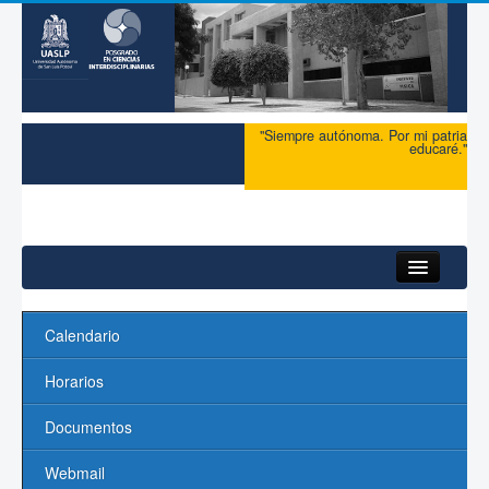
"Siempre autónoma. Por mi patria
educaré."
Inicio
Calendario
Acerca del PCI
Horarios
Maestría
Documentos
Doctorado
Webmail
Profesores