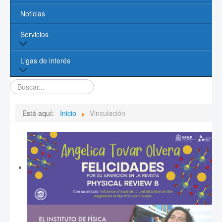
Noticias
Líneas de Investigación
Servicios
Contacto
Biblioteca
Ligas de interés
Cómputo
Buscar...
Página de la UASLP
Investigación y Posgrado UASLP
Está aquí:
Inicio
Vinculación
CONACYT
Sociedad Mexicana de Física
PROMEP