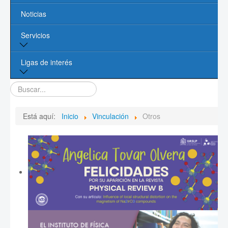
Noticias
Líneas de Investigación
Servicios
Contacto
Biblioteca
Ligas de interés
Cómputo
Buscar...
Página de la UASLP
Investigación y Posgrado UASLP
Está aquí:
Inicio
Vinculación
Otros
CONACYT
Sociedad Mexicana de Física
PROMEP