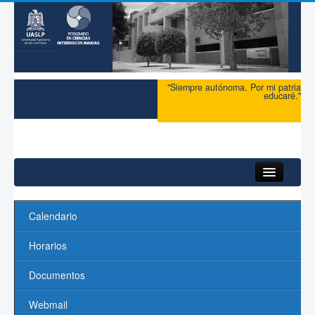
"Siempre autónoma. Por mi patria
educaré."
Inicio
Calendario
Acerca del PCI
Horarios
Maestría
Documentos
Doctorado
Webmail
Profesores