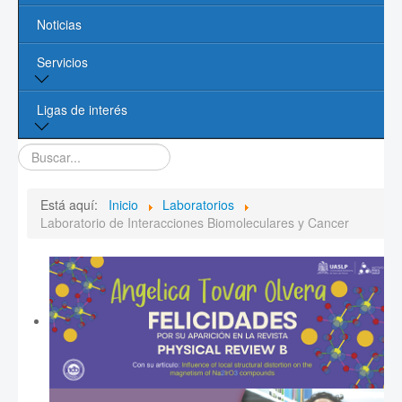
Noticias
Líneas de Investigación
Servicios
Contacto
Biblioteca
Ligas de interés
Cómputo
Buscar...
Página de la UASLP
Investigación y Posgrado UASLP
Está aquí:
Inicio
Laboratorios
Laboratorio de Interacciones Biomoleculares y Cancer
CONACYT
Sociedad Mexicana de Física
PROMEP