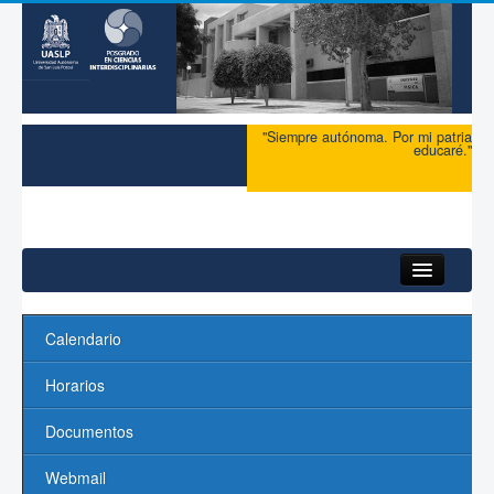
"Siempre autónoma. Por mi patria
educaré."
Inicio
Calendario
Acerca del PCI
Horarios
Maestría
Documentos
Doctorado
Webmail
Profesores