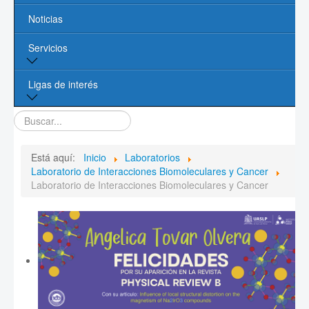
Noticias
Líneas de Investigación
Servicios
Contacto
Biblioteca
Ligas de interés
Cómputo
Buscar...
Página de la UASLP
Investigación y Posgrado UASLP
Está aquí:
Inicio
Laboratorios
Laboratorio de Interacciones Biomoleculares y Cancer
CONACYT
Laboratorio de Interacciones Biomoleculares y Cancer
Sociedad Mexicana de Física
PROMEP