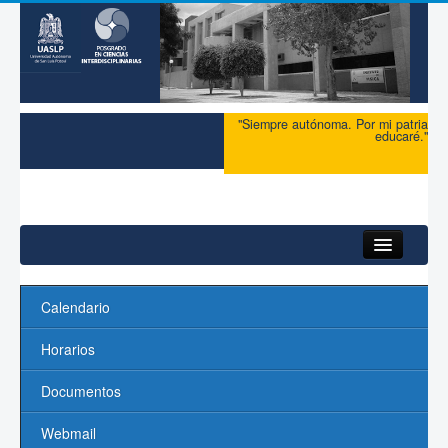
"Siempre autónoma. Por mi patria
educaré."
Inicio
Calendario
Acerca del PCI
Horarios
Maestría
Documentos
Doctorado
Webmail
Profesores