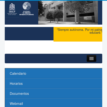
"Siempre autónoma. Por mi patria
educaré."
Inicio
Calendario
Acerca del PCI
Horarios
Maestría
Documentos
Doctorado
Webmail
Profesores