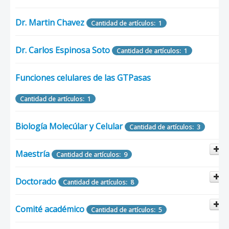
Cantidad de artículos: 1
Dr. Martin Chavez
Cantidad de artículos: 1
Laboratorio de Interacciones Biomoleculares y Cancer
Dr. Carlos Espinosa Soto
Cantidad de artículos: 1
Cantidad de artículos: 1
Laboratorio de Materiales Nanoestructurados
Funciones celulares de las GTPasas
Multifuncionales
Cantidad de artículos: 1
Cantidad de artículos: 1
Biología Molecúlar y Celular
Cantidad de artículos: 3
Maestría
Cantidad de artículos: 9
Doctorado
Cantidad de artículos: 8
Procesos administrativos
Comité académico
Cantidad de artículos: 5
Cantidad de artículos: 2